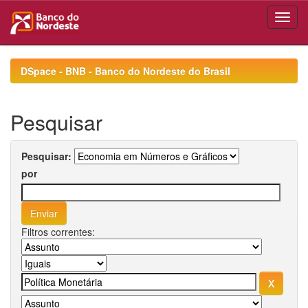
Skip
navigation
DSpace - BNB - Banco do Nordeste do Brasil
Pesquisar
Pesquisar:
por
Filtros correntes: