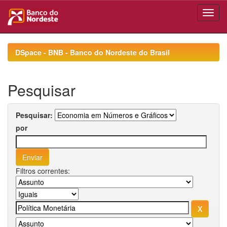
Skip
navigation
DSpace - BNB - Banco do Nordeste do Brasil
Pesquisar
Pesquisar:
por
Filtros correntes: