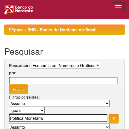
Skip
navigation
DSpace - BNB - Banco do Nordeste do Brasil
Pesquisar
Pesquisar:
por
Filtros correntes: