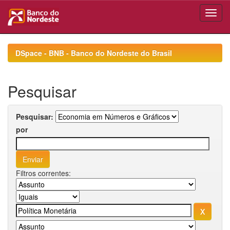
Skip
navigation
DSpace - BNB - Banco do Nordeste do Brasil
Pesquisar
Pesquisar:
por
Filtros correntes: