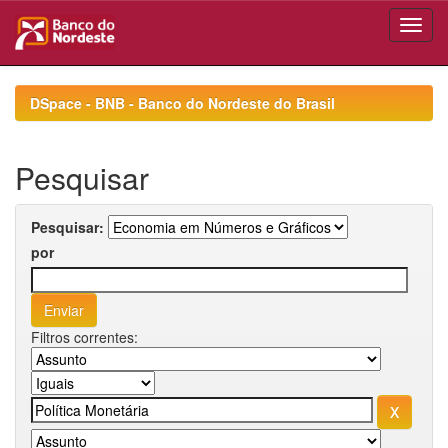
Skip
navigation
DSpace - BNB - Banco do Nordeste do Brasil
Pesquisar
Pesquisar:
por
Filtros correntes: