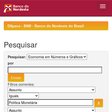
Skip
navigation
DSpace - BNB - Banco do Nordeste do Brasil
Pesquisar
Pesquisar:
por
Filtros correntes: