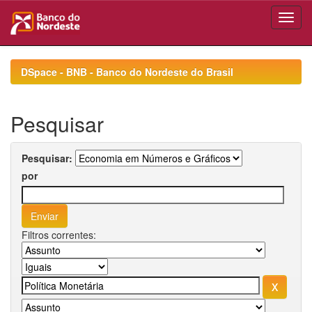
Skip
navigation
DSpace - BNB - Banco do Nordeste do Brasil
Pesquisar
Pesquisar:
por
Filtros correntes: