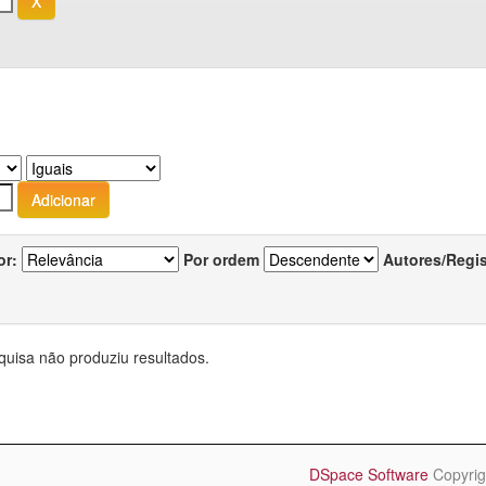
or:
Por ordem
Autores/Regi
quisa não produziu resultados.
DSpace Software
Copyrig