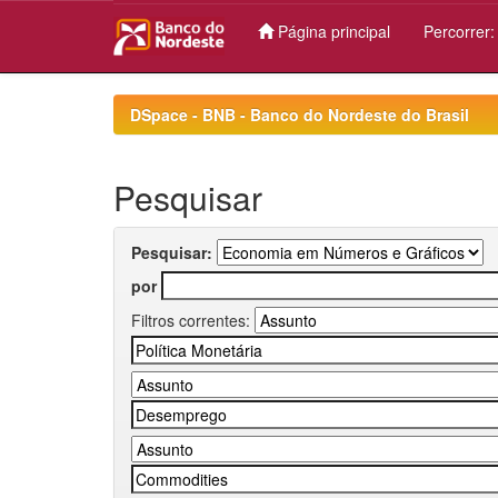
Página principal
Percorrer
Skip
navigation
DSpace - BNB - Banco do Nordeste do Brasil
Pesquisar
Pesquisar:
por
Filtros correntes: