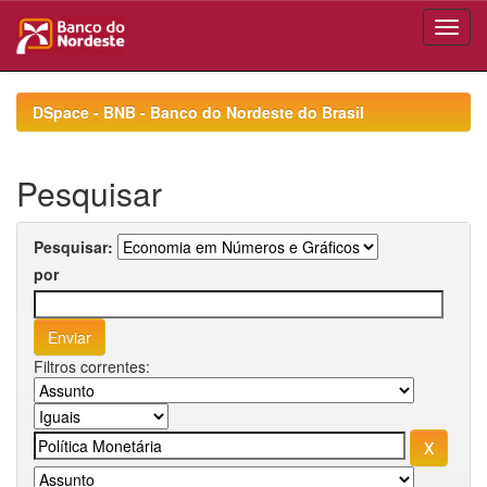
Skip
navigation
DSpace - BNB - Banco do Nordeste do Brasil
Pesquisar
Pesquisar:
por
Filtros correntes: