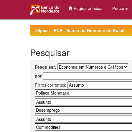
Página principal
Percorrer
Skip
navigation
DSpace - BNB - Banco do Nordeste do Brasil
Pesquisar
Pesquisar:
por
Filtros correntes: