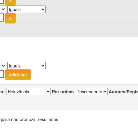
or:
Por ordem
Autores/Regi
quisa não produziu resultados.