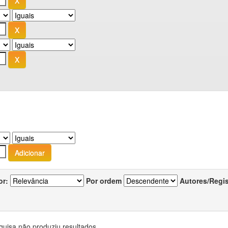
or:
Por ordem
Autores/Regi
quisa não produziu resultados.