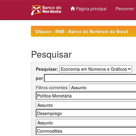
Página principal
Percorrer
Skip
navigation
DSpace - BNB - Banco do Nordeste do Brasil
Pesquisar
Pesquisar:
por
Filtros correntes: