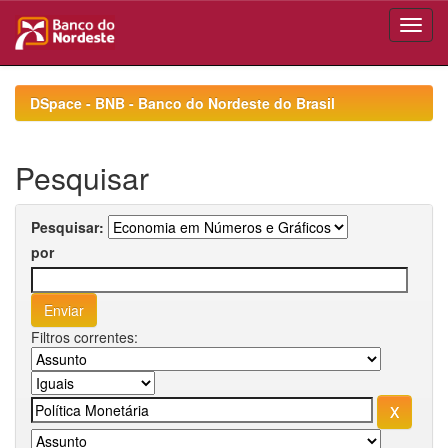
Skip
navigation
DSpace - BNB - Banco do Nordeste do Brasil
Pesquisar
Pesquisar:
por
Filtros correntes: