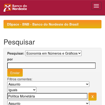
Skip
navigation
DSpace - BNB - Banco do Nordeste do Brasil
Pesquisar
Pesquisar:
por
Filtros correntes: