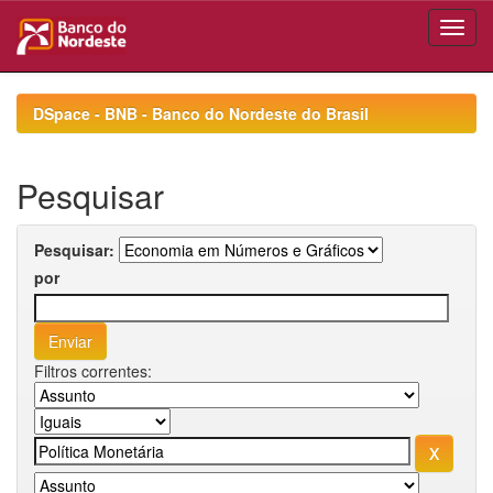
Skip
navigation
DSpace - BNB - Banco do Nordeste do Brasil
Pesquisar
Pesquisar:
por
Filtros correntes: