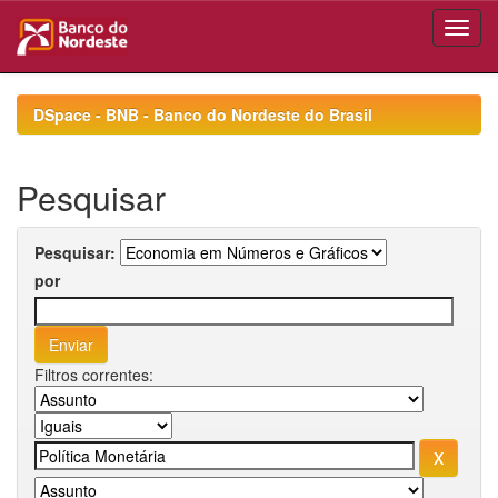
Skip
navigation
DSpace - BNB - Banco do Nordeste do Brasil
Pesquisar
Pesquisar:
por
Filtros correntes: