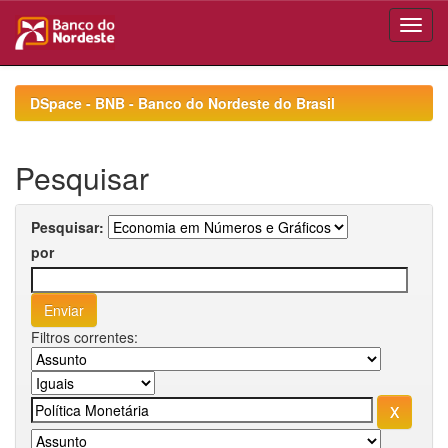
Skip
navigation
DSpace - BNB - Banco do Nordeste do Brasil
Pesquisar
Pesquisar:
por
Filtros correntes: