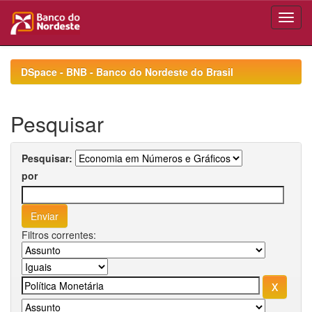
Skip
navigation
DSpace - BNB - Banco do Nordeste do Brasil
Pesquisar
Pesquisar:
por
Filtros correntes: