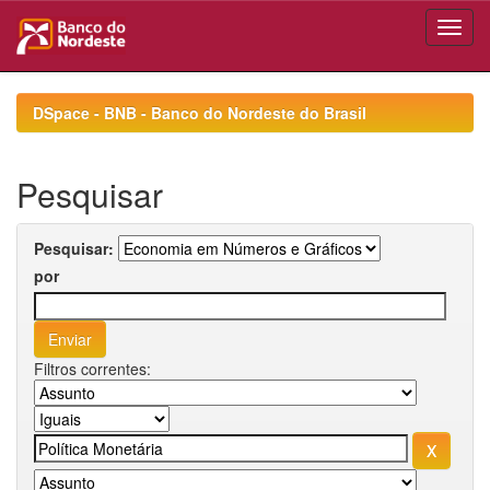
Skip
navigation
DSpace - BNB - Banco do Nordeste do Brasil
Pesquisar
Pesquisar:
por
Filtros correntes: