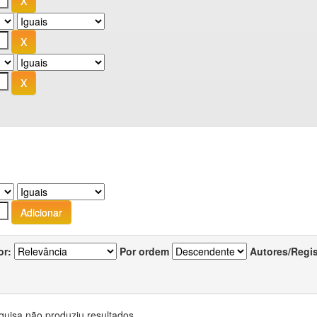
or:
Por ordem
Autores/Regi
quisa não produziu resultados.