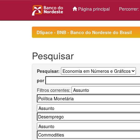
Página principal
Percorrer
Skip
navigation
DSpace - BNB - Banco do Nordeste do Brasil
Pesquisar
Pesquisar:
por
Filtros correntes: