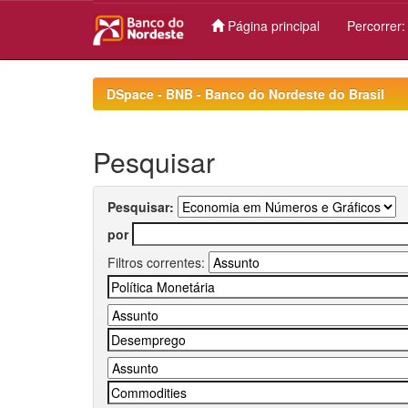
Página principal
Percorrer
Skip
navigation
DSpace - BNB - Banco do Nordeste do Brasil
Pesquisar
Pesquisar:
por
Filtros correntes: