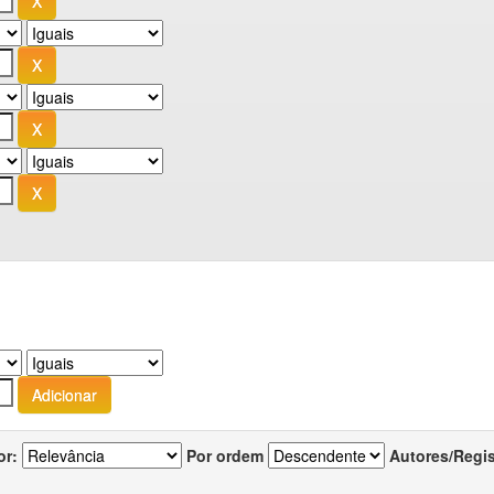
or:
Por ordem
Autores/Regi