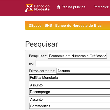
Página principal
Percorrer
Skip
navigation
DSpace - BNB - Banco do Nordeste do Brasil
Pesquisar
Pesquisar:
por
Filtros correntes: