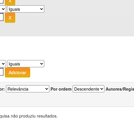
or:
Por ordem
Autores/Regi
quisa não produziu resultados.