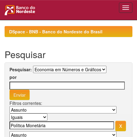
Skip
navigation
DSpace - BNB - Banco do Nordeste do Brasil
Pesquisar
Pesquisar:
por
Filtros correntes: