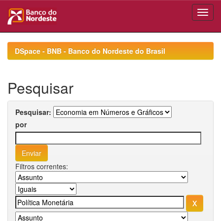
Skip
navigation
DSpace - BNB - Banco do Nordeste do Brasil
Pesquisar
Pesquisar:
por
Filtros correntes: