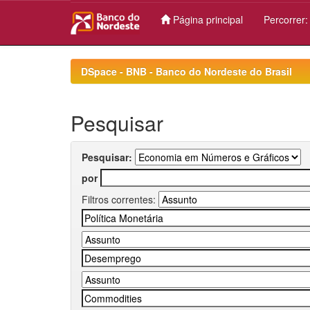
Página principal
Percorrer
Skip
navigation
DSpace - BNB - Banco do Nordeste do Brasil
Pesquisar
Pesquisar:
por
Filtros correntes: