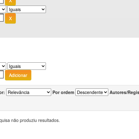
or:
Por ordem
Autores/Regi
quisa não produziu resultados.