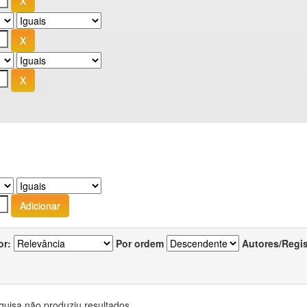
or:
Por ordem
Autores/Regi
quisa não produziu resultados.