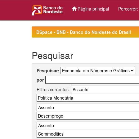
Página principal
Percorrer
Skip
navigation
DSpace - BNB - Banco do Nordeste do Brasil
Pesquisar
Pesquisar:
por
Filtros correntes: