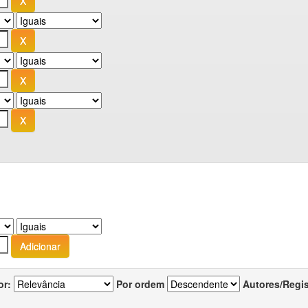
or:
Por ordem
Autores/Regi