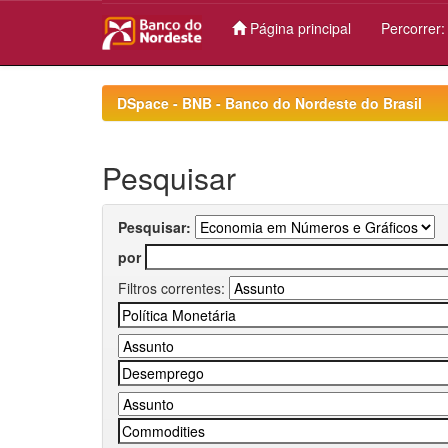
Página principal
Percorrer
Skip
navigation
DSpace - BNB - Banco do Nordeste do Brasil
Pesquisar
Pesquisar:
por
Filtros correntes: