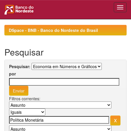
Skip
navigation
DSpace - BNB - Banco do Nordeste do Brasil
Pesquisar
Pesquisar:
por
Filtros correntes: