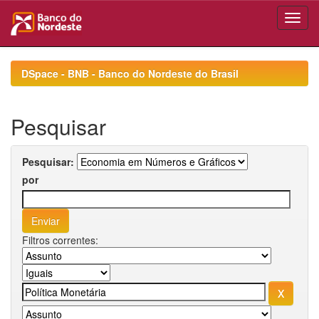
Skip
navigation
DSpace - BNB - Banco do Nordeste do Brasil
Pesquisar
Pesquisar:
por
Filtros correntes: