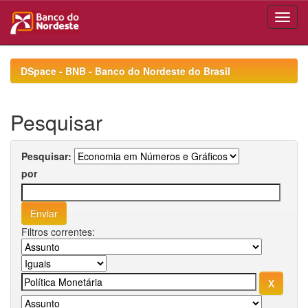
Skip
navigation
DSpace - BNB - Banco do Nordeste do Brasil
Pesquisar
Pesquisar:
por
Filtros correntes: