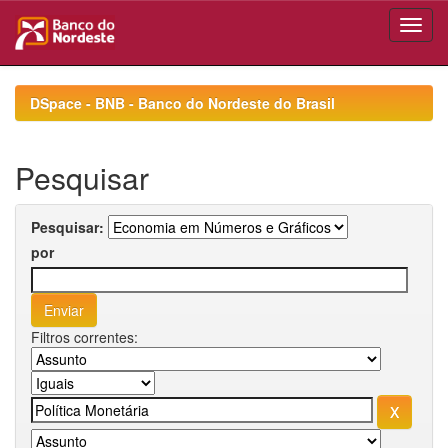
Skip
navigation
DSpace - BNB - Banco do Nordeste do Brasil
Pesquisar
Pesquisar:
por
Filtros correntes: