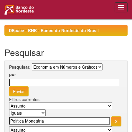
Skip
navigation
DSpace - BNB - Banco do Nordeste do Brasil
Pesquisar
Pesquisar:
por
Filtros correntes: