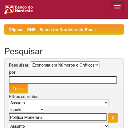
Skip
navigation
DSpace - BNB - Banco do Nordeste do Brasil
Pesquisar
Pesquisar:
por
Filtros correntes: