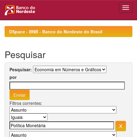
Skip
navigation
DSpace - BNB - Banco do Nordeste do Brasil
Pesquisar
Pesquisar:
por
Filtros correntes: