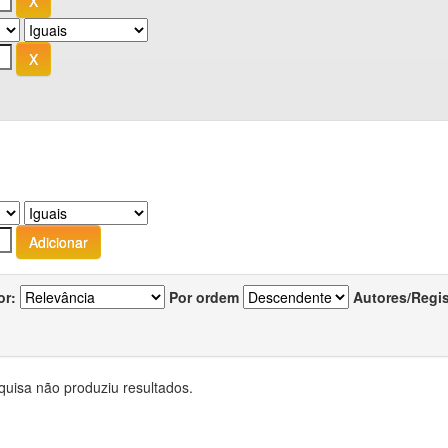
or:
Por ordem
Autores/Regi
quisa não produziu resultados.