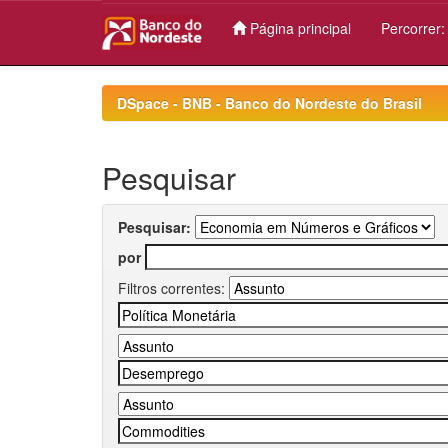
Página principal
Percorrer
Skip
navigation
DSpace - BNB - Banco do Nordeste do Brasil
Pesquisar
Pesquisar:
por
Filtros correntes: