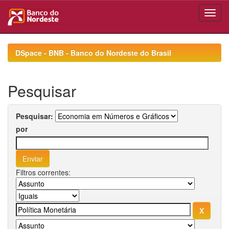
Skip
navigation
DSpace - BNB - Banco do Nordeste do Brasil
Pesquisar
Pesquisar:
por
Filtros correntes: