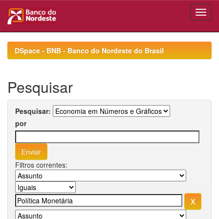
Skip
navigation
DSpace - BNB - Banco do Nordeste do Brasil
Pesquisar
Pesquisar:
por
Filtros correntes: