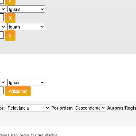
or:
Por ordem
Autores/Regi
quisa não produziu resultados.