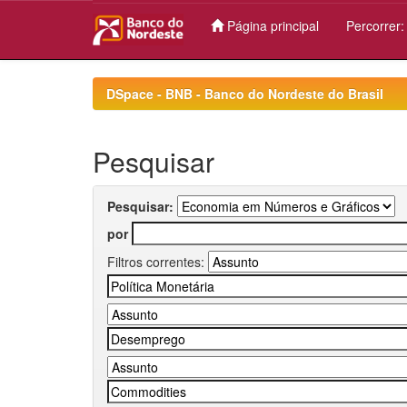
Página principal
Percorrer
Skip
navigation
DSpace - BNB - Banco do Nordeste do Brasil
Pesquisar
Pesquisar:
por
Filtros correntes: