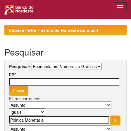
Skip
navigation
DSpace - BNB - Banco do Nordeste do Brasil
Pesquisar
Pesquisar:
por
Filtros correntes: