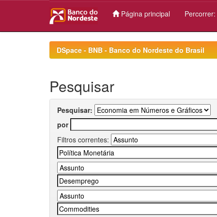
Página principal
Percorrer
Skip
navigation
DSpace - BNB - Banco do Nordeste do Brasil
Pesquisar
Pesquisar:
por
Filtros correntes: