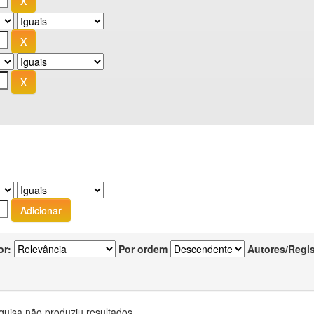
or:
Por ordem
Autores/Regi
quisa não produziu resultados.