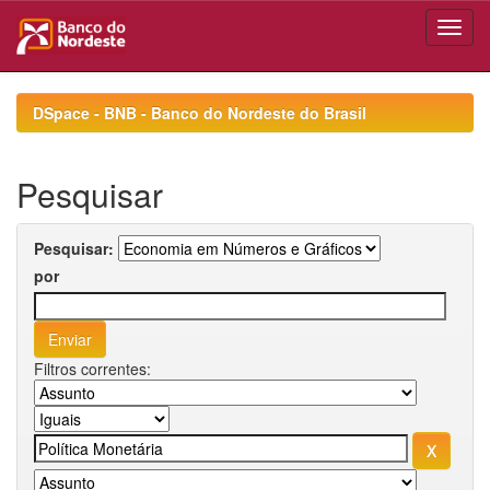
Skip
navigation
DSpace - BNB - Banco do Nordeste do Brasil
Pesquisar
Pesquisar:
por
Filtros correntes: