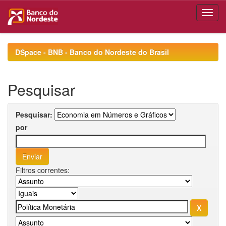
Skip
navigation
DSpace - BNB - Banco do Nordeste do Brasil
Pesquisar
Pesquisar:
por
Filtros correntes: