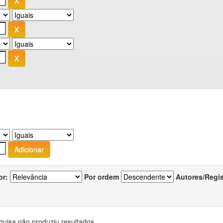
or:
Por ordem
Autores/Regi
quisa não produziu resultados.