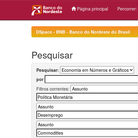
Página principal
Percorrer
Skip
navigation
DSpace - BNB - Banco do Nordeste do Brasil
Pesquisar
Pesquisar:
por
Filtros correntes: