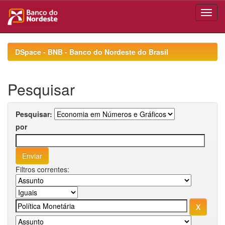
Skip
navigation
DSpace - BNB - Banco do Nordeste do Brasil
Pesquisar
Pesquisar:
por
Filtros correntes: