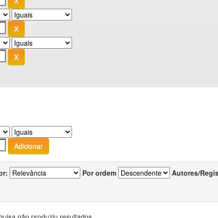
or:
Por ordem
Autores/Regi
quisa não produziu resultados.