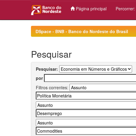
Página principal
Percorrer
Skip
navigation
DSpace - BNB - Banco do Nordeste do Brasil
Pesquisar
Pesquisar:
por
Filtros correntes: