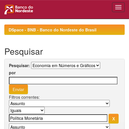
Skip
navigation
DSpace - BNB - Banco do Nordeste do Brasil
Pesquisar
Pesquisar:
por
Filtros correntes: