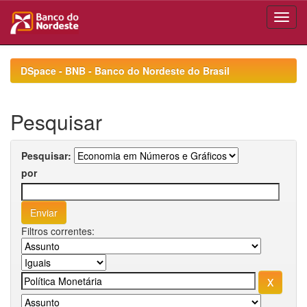
Skip
navigation
DSpace - BNB - Banco do Nordeste do Brasil
Pesquisar
Pesquisar:
por
Filtros correntes: