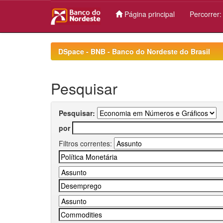
Página principal
Percorrer
Skip
navigation
DSpace - BNB - Banco do Nordeste do Brasil
Pesquisar
Pesquisar:
por
Filtros correntes: