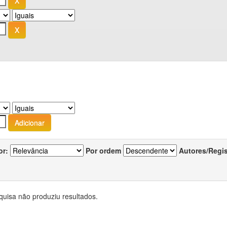
or:
Por ordem
Autores/Regi
quisa não produziu resultados.