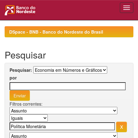
Skip
navigation
DSpace - BNB - Banco do Nordeste do Brasil
Pesquisar
Pesquisar:
por
Filtros correntes: