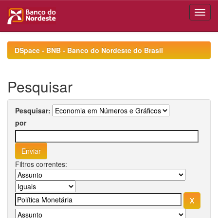
Skip
navigation
DSpace - BNB - Banco do Nordeste do Brasil
Pesquisar
Pesquisar:
por
Filtros correntes: