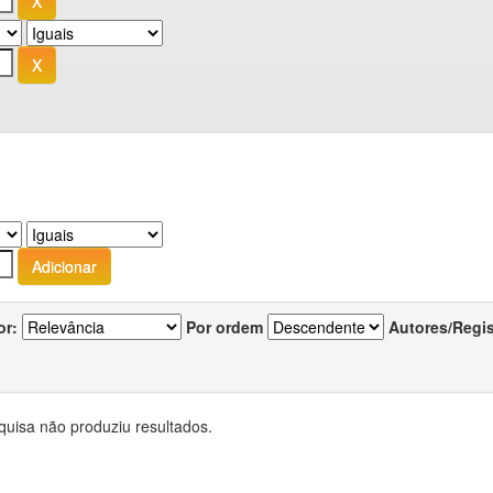
or:
Por ordem
Autores/Regi
quisa não produziu resultados.