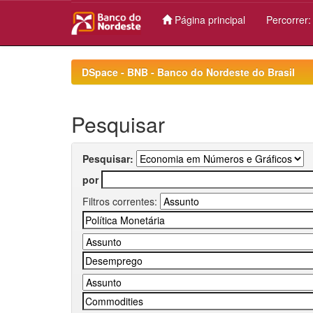
Página principal
Percorrer
Skip
navigation
DSpace - BNB - Banco do Nordeste do Brasil
Pesquisar
Pesquisar:
por
Filtros correntes: